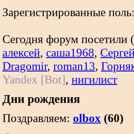
Зарегистрированные польз
Сегодня форум посетили 
алексей
,
саша1968
,
Серге
Dragomir
,
roman13
,
Горня
Yandex [Bot]
,
нигилист
Дни рождения
Поздравляем:
olbox
(60)